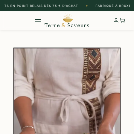
✦
RTS EN POINT RELAIS DÈS 75 € D’ACHAT
FABRIQUÉ À BRUXELLE
Terre
&
Saveurs