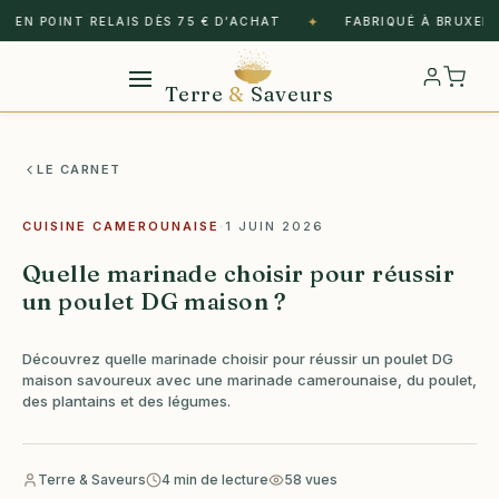
✦
EN POINT RELAIS DÈS 75 € D’ACHAT
FABRIQUÉ À BRUXELLES
Terre
&
Saveurs
LE CARNET
CUISINE CAMEROUNAISE
·
1 JUIN 2026
Quelle marinade choisir pour réussir
un poulet DG maison ?
Découvrez quelle marinade choisir pour réussir un poulet DG
maison savoureux avec une marinade camerounaise, du poulet,
des plantains et des légumes.
Terre & Saveurs
4 min de lecture
58 vues