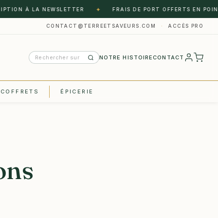
✦
ON À LA NEWSLETTER
FRAIS DE PORT OFFERTS EN POINT REL
CONTACT@TERREETSAVEURS.COM
·
ACCÈS PRO
NOTRE HISTOIRE
CONTACT
COFFRETS
ÉPICERIE
ons