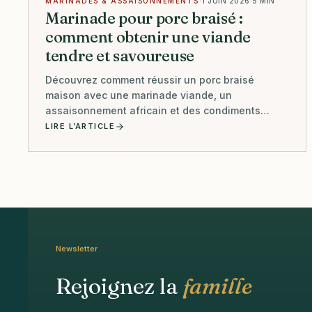
MARINADES & ASSAISONNEMENTS
·
1 JUIN 2026
·
5 MIN
Marinade pour porc braisé :
comment obtenir une viande
tendre et savoureuse
Découvrez comment réussir un porc braisé
maison avec une marinade viande, un
assaisonnement africain et des condiments
camerounais Terre & Saveurs.
LIRE L’ARTICLE
Newsletter
Rejoignez la
famille