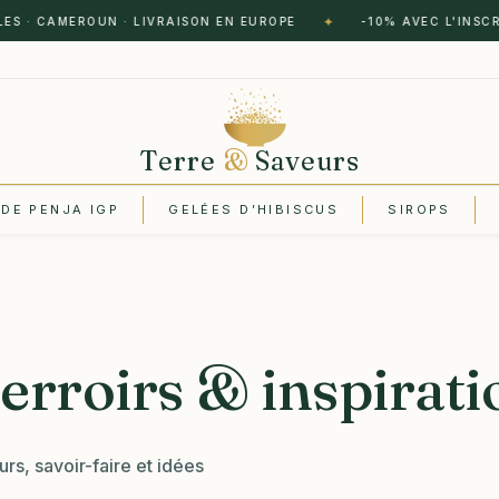
✦
 CAMEROUN · LIVRAISON EN EUROPE
-10% AVEC L'INSCRIPTI
Terre
&
Saveurs
 DE PENJA IGP
GELÉES D’HIBISCUS
SIROPS
terroirs & inspirati
s, savoir-faire et idées