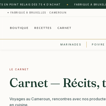
✦
 POINT RELAIS DÈS 75 € D’ACHAT
FABRIQUÉ À BRUXELLES ·
✦ FABRIQUÉ À BRUXELLES · CAMEROUN
BOUTIQUE
RECETTES
CARNET
MARINADES
POIVRE
LE CARNET
Carnet — Récits, 
Voyages au Cameroun, rencontres avec nos producteur
en cuisine.