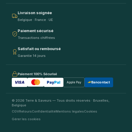
Livraison soignée
Belgique · France · UE
Paiement sécurisé
Transactions chiffrées
Satisfait ou remboursé
Garantie 14 jours
Paiement 100% Sécurisé
VISA
Pay
Pal
Bancontact
Apple Pay
© 2026 Terre & Saveurs — Tous droits réservés · Bruxelles,
Belgique
CGV
Retours
Confidentialité
Mentions légales
Cookies
Gérer les cookies