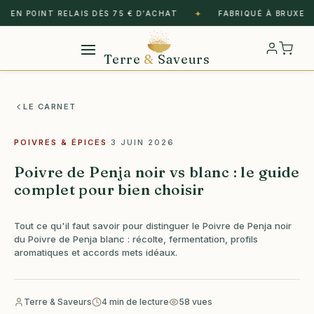
✦
EN POINT RELAIS DÈS 75 € D’ACHAT
FABRIQUÉ À BRUXELLES
Terre
&
Saveurs
LE CARNET
POIVRES & ÉPICES
·
3 JUIN 2026
Poivre de Penja noir vs blanc : le guide
complet pour bien choisir
Tout ce qu'il faut savoir pour distinguer le Poivre de Penja noir
du Poivre de Penja blanc : récolte, fermentation, profils
aromatiques et accords mets idéaux.
Terre & Saveurs
4 min de lecture
58 vues