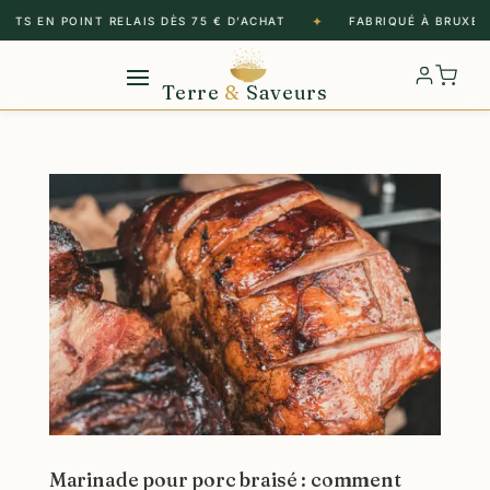
✦
RTS EN POINT RELAIS DÈS 75 € D’ACHAT
FABRIQUÉ À BRUXELL
Terre
&
Saveurs
Marinade pour porc braisé : comment