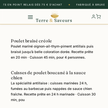
✦
RTS EN POINT RELAIS DÈS 75 € D’ACHAT
FABRIQUÉ À BRUXELL
Terre
&
Saveurs
Poulet braisé créole
Poulet mariné oignon-ail-thym-piment antillais puis
braisé jusqu’à belle coloration dorée. Recette prête
en 20 min · Cuisson 45 min, pour 4 personnes.
Cuisses de poulet boucané à la sauce
chien
La spécialité antillaise : cuisses marinées 24 h,
fumées au barbecue puis nappées de sauce chien
fraîche. Recette prête en 24 h marinade · Cuisson 30
min, pou