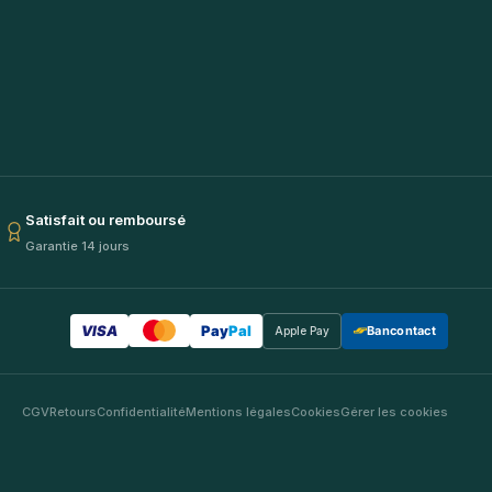
Satisfait ou remboursé
Garantie 14 jours
VISA
Pay
Pal
Bancontact
Apple Pay
CGV
Retours
Confidentialité
Mentions légales
Cookies
Gérer les cookies