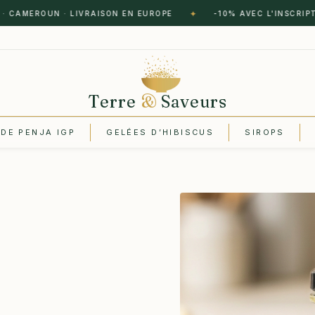
✦
EROUN · LIVRAISON EN EUROPE
-10% AVEC L'INSCRIPTION À
Terre
&
Saveurs
 DE PENJA IGP
GELÉES D’HIBISCUS
SIROPS