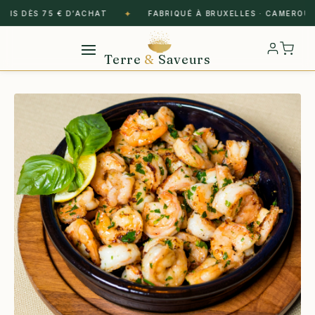
✦
IS DÈS 75 € D’ACHAT
FABRIQUÉ À BRUXELLES · CAMEROUN ·
Terre
&
Saveurs