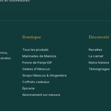
tes et nouveautés
Boutique
Découvrir
Tous les produits
Recettes
miza,
Marinades de Mamiza
Le carnet
sanales.
Poivre de Penja IGP
Notre histoire
Gelées d’Hibiscus
Témoignages
Sirops Hibiscus & Gingembre
Coffrets cadeaux
Épicerie
Abonnement sur mesure