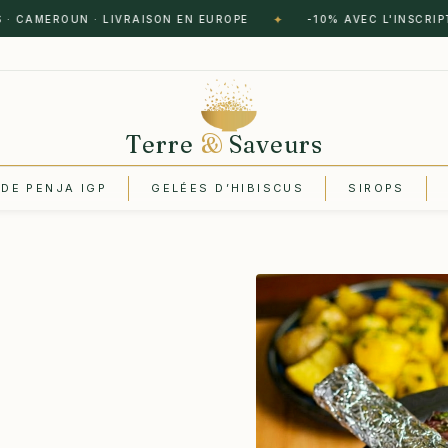
✦
AMEROUN · LIVRAISON EN EUROPE
-10% AVEC L'INSCRIPTION
Terre
&
Saveurs
 DE PENJA IGP
GELÉES D’HIBISCUS
SIROPS