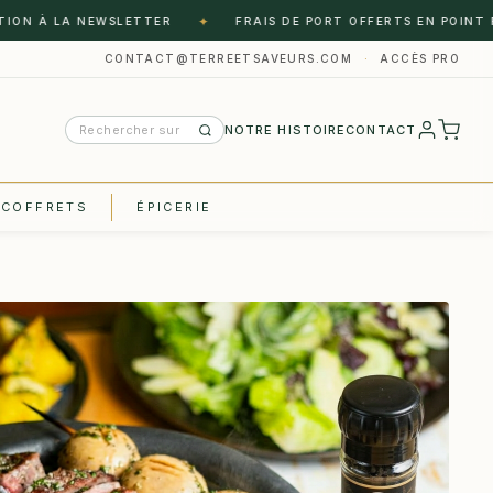
✦
 À LA NEWSLETTER
FRAIS DE PORT OFFERTS EN POINT RELA
CONTACT@TERREETSAVEURS.COM
·
ACCÈS PRO
NOTRE HISTOIRE
CONTACT
COFFRETS
ÉPICERIE