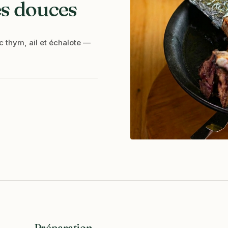
es douces
c thym, ail et échalote —
Préparation