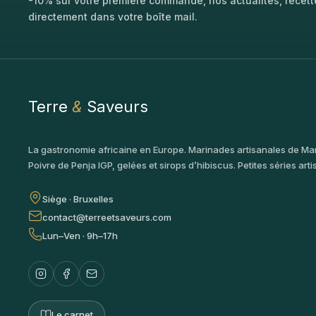
-10% sur votre première commande, nos actualités, recet
directement dans votre boîte mail.
Terre
&
Saveurs
La gastronomie africaine en Europe. Marinades artisanales de Ma
Poivre de Penja IGP, gelées et sirops d’hibiscus. Petites séries arti
Siège · Bruxelles
contact@terreetsaveurs.com
Lun–Ven · 9h–17h
Le carnet